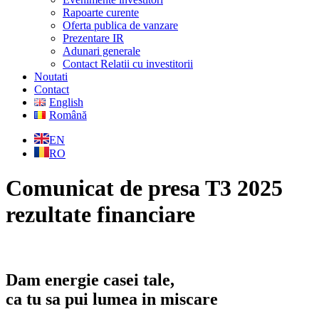
Rapoarte curente
Oferta publica de vanzare
Prezentare IR
Adunari generale
Contact Relatii cu investitorii
Noutati
Contact
English
Română
EN
RO
Comunicat de presa T3 2025
rezultate financiare
Dam energie casei tale,
ca tu sa pui lumea in miscare